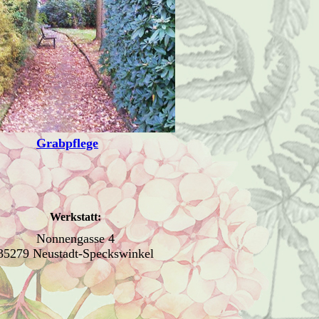
Grabpflege
Werkstatt:
Nonnengasse 4
35279 Neustadt-Speckswinkel