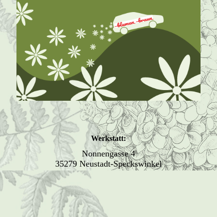
Werkstatt:
Nonnengasse 4
35279 Neustadt-Speckswinkel